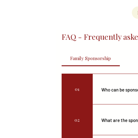
FAQ - Frequently aske
Family Sponsorship
01
Who can be spons
Canadian citizens or
dependent children), 
02
nieces may be eligible
What are the spon
The sponsor commits t