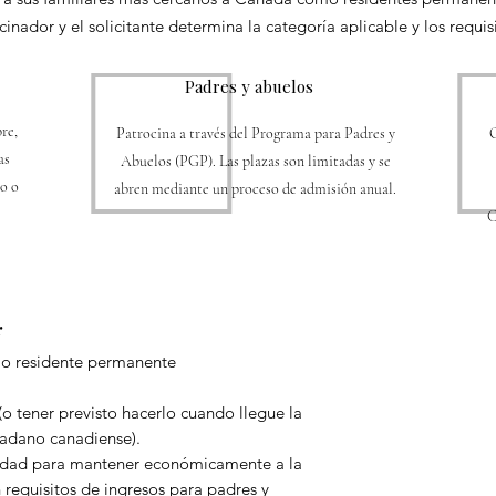
cinador y el solicitante determina la categoría aplicable y los requis
Padres y abuelos
re,
Patrocina a través del Programa para Padres y
O
as
Abuelos (PGP). Las plazas son limitadas y se
ro o
abren mediante un proceso de admisión anual.
C
r
¿No estás s
 o residente permanente
Reserva una c
para ide
o tener previsto hacerlo cuando llegue la
dadano canadiense).
dad para mantener económicamente a la
 requisitos de ingresos para padres y