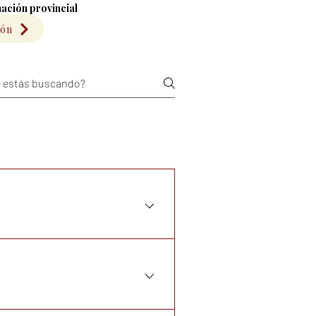
ación provincial
ión
or common-law partner (including
ives such as siblings or nephews and
common-law partner, up to 10 years for