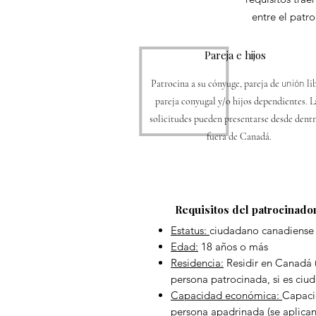
entre el patro
Pareja e hijos
unión
Patrocina a su cónyuge, pareja de
lib
pareja conyugal y/o hijos dependientes. L
solicitudes pueden presentarse desde dent
fuera de Canadá.
Requisitos del patrocinado
Estatus:
ciudadano canadiense
Edad:
18 años o más
Residencia:
Residir en Canadá (
persona patrocinada, si es ciu
Capacidad económica:
Capaci
persona apadrinada (se aplican