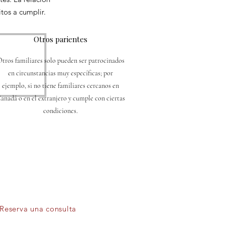
itos a cumplir.
Otros parientes
tros familiares solo pueden ser patrocinados
en circunstancias muy específicas; por
ejemplo, si no tiene familiares cercanos en
anadá o en el extranjero y cumple con ciertas
condiciones.
eguro si cumples los requisitos?
onsulta y evaluaremos tu situación
ntificar las mejores opciones.
Reserva una consulta