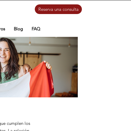
Reserva una consulta
ros
Blog
FAQ
que cumplen los
es. La relación